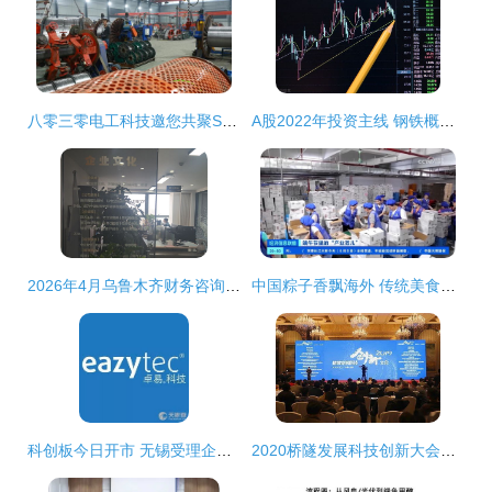
八零三零电工科技邀您共聚SMM电工材料产业年会——以技术创新驱动行业未来
A股2022年投资主线 钢铁概念引领7大低估企业十倍增长潜力
2026年4月乌鲁木齐财务咨询服务市场深度解析与主流服务商适配指南
中国粽子香飘海外 传统美食布局全球市场新篇章
科创板今日开市 无锡受理企业达5家，技术开发与咨询站上风口
2020桥隧发展科技创新大会暨桥隧创新成果展 聚焦技术开发与技术咨询新趋势